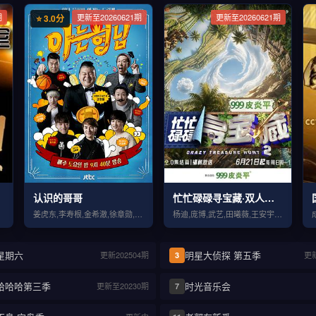
期
更新至20260621期
更新至20260621期
⭐ 3.0分
认识的哥哥
忙忙碌碌寻宝藏·双人成行季
姜虎东,李寿根,金希澈,徐章勋,金永哲,金世晃,黄致列,闵京勋,李相旼,张圣圭
杨迪,庞博,武艺,田曦薇,王安宇,黄子弘凡,李维嘉,黄明昊,胡一天,吴昕,孙阳
星期六
明星大侦探 第五季
更新202504期
更新
3
哈哈哈第三季
时光音乐会
更新至20230期
7