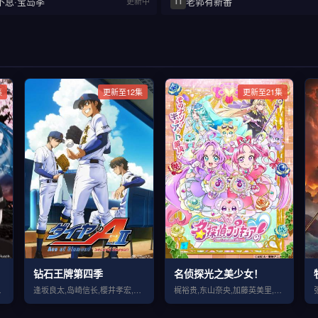
不息·宝岛季
老郭有新番
更新中
11
集
更新至12集
更新至21集
钻石王牌第四季
名侦探光之美少女！
丞,内山夕实
逢坂良太,岛崎信长,樱井孝宏,花江夏树,浅沼晋太郎,松冈祯丞,苍井翔太
梶裕贵,东山奈央,加藤英美里,本渡枫,羊宫妃那,千贺光莉