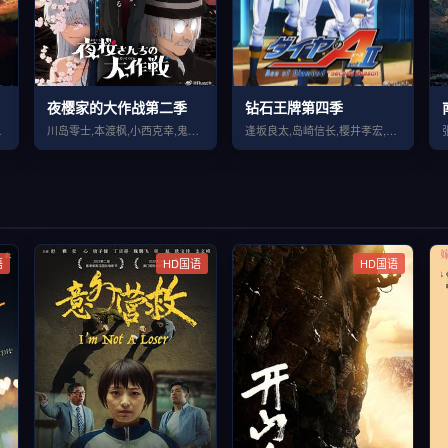
夜樱家的大作战第二季
钻石王牌第四季
,河西健吾
川岛零士,本渡枫,小西克幸,鬼头明里,兴津和幸,悠木碧,松冈祯丞,内山夕实
逢坂良太,岛崎信长,樱井孝宏,花江夏树,浅沼晋太郎,松冈祯丞
语
HD国语
HD国语