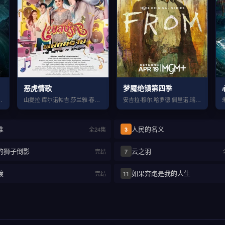
恶虎情歌
梦魇绝镇第四季
令姿,张宸逍,李欢,姜卓君
山提拉·库尔诺帕吉,莎兰雅·春哈萨特,维察亚蓬·亚姆萨德,彭蒂瓦·萨空查谙,彭帕特·阿塔潘亚朋
安吉拉·穆尔,哈罗德·佩里诺,瑞奇·何,伊丽莎白·桑德斯,罗伯特·乔伊
谁
人民的名义
全24集
3
的狮子倒影
云之羽
完结
7
渡
如果奔跑是我的人生
完结
11