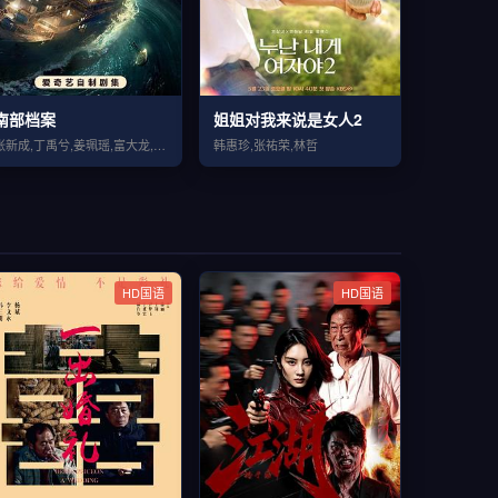
南部档案
姐姐对我来说是女人2
张新成,丁禹兮,姜珮瑶,富大龙,刘令姿,张宸逍
韩惠珍,张祐荣,林哲
HD国语
HD国语