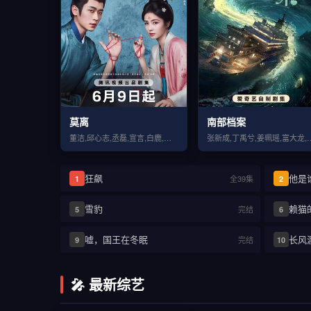
莫离
南部档案
董洁,邱心志,丞磊,宣言,白鹿,张月,林沐然,刘擎,蔡正杰,杨舒伊
张新成,丁禹兮,姜珮瑶,富大龙,刘
狂飙
他是
全39集
1
2
雪豹
赖猫
完结
5
6
嘘，国王在冬眠
长风
完结
9
10
🎤 最新综艺