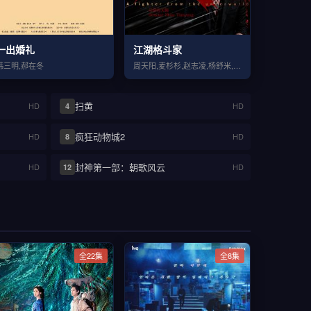
一出婚礼
江湖格斗家
韩三明,郝在冬
周天阳,麦杉杉,赵志凌,杨舒米,王若菲,徐悦
扫黄
HD
HD
4
疯狂动物城2
HD
HD
8
封神第一部：朝歌风云
HD
HD
12
全22集
全8集