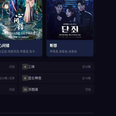
心间错
断罪
朱正廷,哈妮克孜,李嘉诺,张子健,武志强,毛重雅
李珠英,具俊会,池承炫
三体
完结
全30集
4
昆仑神宫
全24集+花絮
全16集
8
浮图缘
完结
完结
12