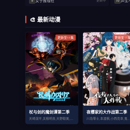
女子推理社
声生
更新中
9
10
🎨 最新动漫
更新至11集
更新至11
杖与剑的魔剑谭第二季
夜樱家的大作战第二季
天崎滉平,关根明良,天野聪美,水中雅章,柿原彻也,Lynn,河西健吾
川岛零士,本渡枫,小西克幸,鬼头明里,兴津和幸,悠木碧,松冈祯