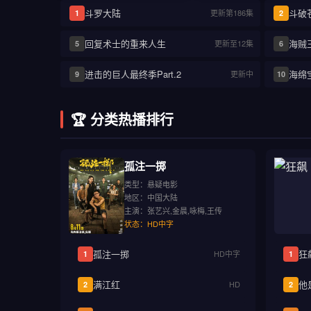
斗罗大陆
斗破
更新第186集
1
2
回复术士的重来人生
海贼
更新至12集
5
6
进击的巨人最终季Part.2
海绵
更新中
9
10
🏆 分类热播排行
孤注一掷
类型：悬疑电影
地区：中国大陆
主演：张艺兴,金晨,咏梅,王传
状态：HD中字
孤注一掷
狂
HD中字
1
1
满江红
他
HD
2
2