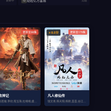
隐姓亿万富翁
更新中
完结
12
更新至88集
更新至179集
⭐ 8.0分
牧神记
凡人修仙传
张若瑜,李欣,程玉珠,杜晴晴,虞晓旭,于凯隆,高嗣航,张恒,王宇航,刘宇轩,唐昊
钱文青,杨天翔,杨默,歪歪,谷江山,乔诗语