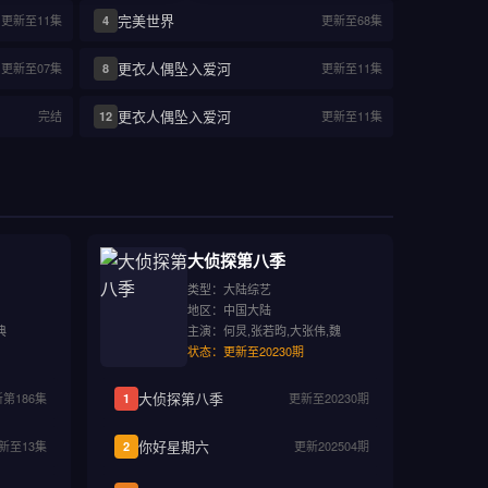
完美世界
更新至11集
更新至68集
4
更衣人偶坠入爱河
更新至07集
更新至11集
8
更衣人偶坠入爱河
完结
更新至11集
12
大侦探第八季
类型：大陆综艺
地区：中国大陆
典
主演：何炅,张若昀,大张伟,魏
状态：更新至20230期
大侦探第八季
第186集
更新至20230期
1
你好星期六
新至13集
更新202504期
2