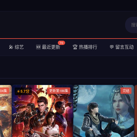
70
🎤 综艺
🆕 最近更新
🏆 热播排行
💬 留言互动
04集
更新第186集
完结
⭐ 5.7分