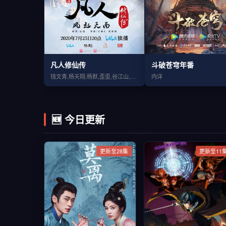
凡人修仙传
斗破苍穹年番
钱文青,杨天翔,杨默,歪歪,谷江山,乔诗语
内详
🆕 今日更新
更新至28集
更新至11