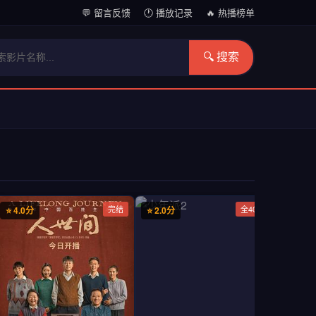
💬 留言反馈
🕐 播放记录
🔥 热播榜单
🔍 搜索
完结
全40集
⭐ 4.0分
⭐ 2.0分
⭐ 10.