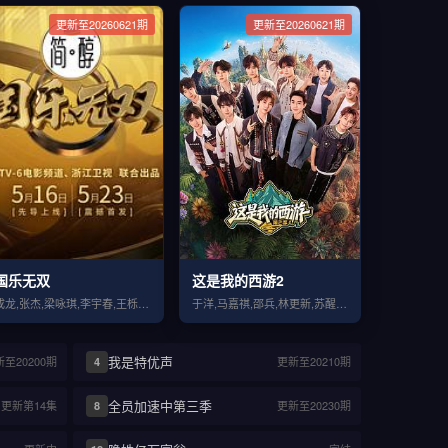
更新至20260621期
更新至20260621期
国乐无双
这是我的西游2
成龙,张杰,梁咏琪,李宇春,王栎鑫,林奕匡,王菀之,宋亚轩,单依纯
于洋,马嘉祺,邵兵,林更新,苏醒,丁程鑫,宋亚轩,刘耀文,严浩翔,张真源,贺峻霖
我是特优声
至20200期
更新至20210期
4
全员加速中第三季
更新第14集
更新至20230期
8