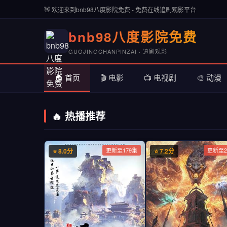
👋 欢迎来到bnb98八度影院免费 - 免费在线追剧观影平台
bnb98八度影院免费
GUOJINGCHANPINZAI · 追剧观影
🏠 首页
🎬 电影
📺 电视剧
🎨 动漫
🔥 热播推荐
更新至179集
更新至2
⭐ 8.0分
⭐ 7.2分