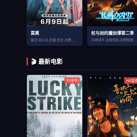
莫离
杖与剑的魔剑谭第二季
董洁,邱心志,丞磊,宣言,白鹿,张月,林沐然,刘擎,蔡正杰,杨舒伊
天崎滉平,关根明良,天野聪美,水中雅章,柿原彻也,Lynn
🎬 最新电影
TC中字
HD国