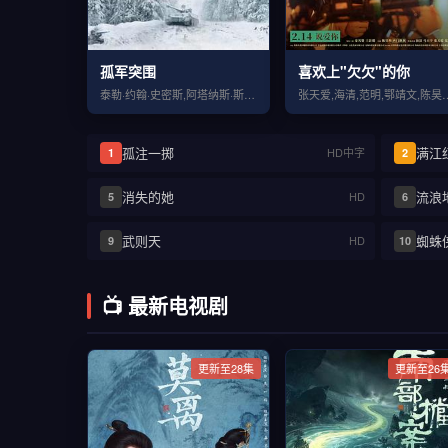
孤军突围
喜欢上"欠欠"的你
泰勒·约翰·史密斯,阿塔纳斯·斯雷布雷夫,斯科特·伊斯特伍德,阿尔菲·斯图尔特,科林·汉克斯
张天爱,海清,范明,鄂靖文,陈昊明,马天
孤注一掷
满江
HD中字
1
2
消失的她
流浪
HD
5
6
武则天
蜘蛛
HD
9
10
📺 最新电视剧
更新至28集
更新至26