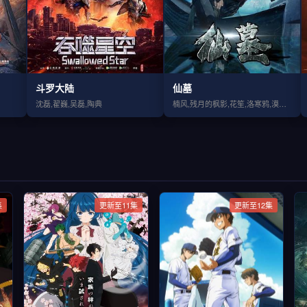
斗罗大陆
仙墓
沈磊,翟巍,吴磊,陶典
楠风,残月的枫影,花笙,洛寒鸦,漠漠,三金,遂非
集
更新至11集
更新至12集