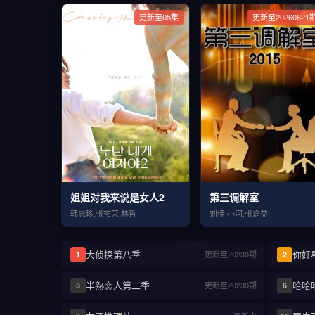
更新至05集
更新至20260621
姐姐对我来说是女人2
第三调解室
韩惠珍,张祐荣,林哲
刘佳,小河,张嘉益
大侦探第八季
你好
更新至20230期
1
2
半熟恋人第二季
哈哈
更新至20230期
5
6