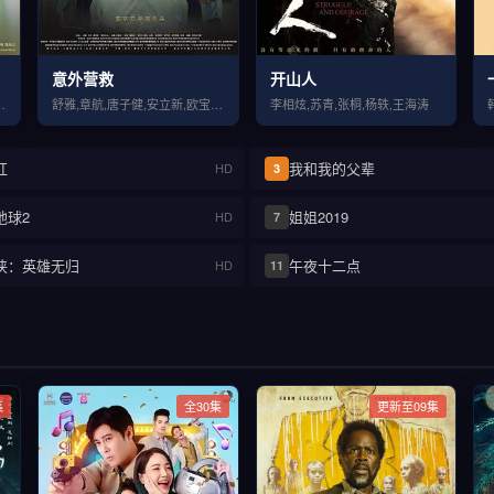
意外营救
开山人
宇,王影璐,秦霄贤,西门飘飘
舒雅,章航,唐子健,安立新,欧宝锋,丁庆祥
李相炫,苏青,张桐,杨轶,王海涛
红
我和我的父辈
HD
3
地球2
姐姐2019
HD
7
侠：英雄无归
午夜十二点
HD
11
集
全30集
更新至09集