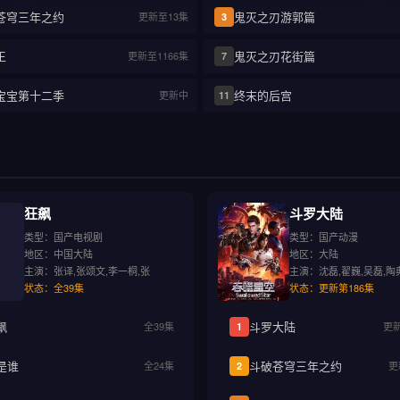
苍穹三年之约
鬼灭之刃游郭篇
更新至13集
3
王
鬼灭之刃花街篇
更新至1166集
7
宝宝第十二季
终末的后宫
更新中
11
狂飙
斗罗大陆
类型：国产电视剧
类型：国产动漫
地区：中国大陆
地区：大陆
主演：张译,张颂文,李一桐,张
主演：沈磊,翟巍,吴磊,陶
状态：全39集
状态：更新第186集
飙
斗罗大陆
全39集
更新
1
是谁
斗破苍穹三年之约
全24集
更
2