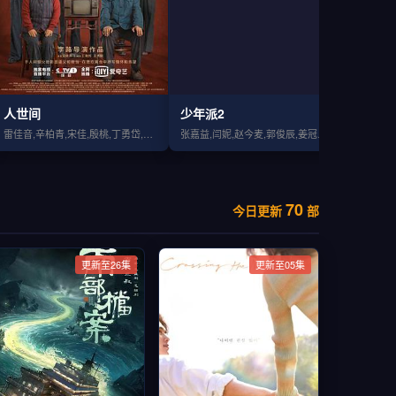
人世间
少年派2
天才基
雷佳音,辛柏青,宋佳,殷桃,丁勇岱,萨日娜,成泰燊,隋俊波,张瑞涵
张嘉益,闫妮,赵今麦,郭俊辰,姜冠南,韩沛颖
70
今日更新
部
更新至26集
更新至05集